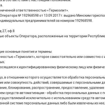
а.
раниченной ответственностью «Термоэлит».
Оператора № 192968598 от 13.09.2017 г. выдано Минским гориспо
индивидуальных предпринимателей за номером 192968598.
.27, оф.8.
овые объекты Оператора, расположенные на территории Республик
е основные понятия и термины:
нностью «Термоэлит», которое самостоятельно или совместно с и
ых;
осящаяся к идентифицированному физическому лицу или физичес
о, в отношении которого осуществляется обработка персональны
ие или совокупность действий, совершаемые с персональными д
ание, блокирование, распространение, предоставление, удаление
ем средств автоматизации - обработка персональных данных с 
осуществляемой исключительно с использованием средств автома
нной системе персональных данных либо были извлечены из нее;