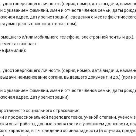
 удостоверяющего личность (серия, номер, дата выдачи, наименов
 с указанием фамилий, имен и отчеств членов семьи, даты рожде
ключая адрес, дату регистрации); сведения о месте фактическог
предусмотренных законодательством);
омашнего и/или мобильного телефона, электронной почты и др.).
ие места включают:
ие фамилии);
 удостоверяющего личность (серия, номер, дата выдачи, наименов
выдачи, наименование органа, выдавшего документ, и др.) (при н
 с указанием фамилий, имен и отчеств членов семьи, даты рожде
ключая адрес, дату регистрации);
арственного социального страхования;
и и профессиональной переподготовке, ученой степени, ученом з
ж и опыт работы, данные о занятости с указанием должности, под
ого характера, в т.ч. сведения об инвалидности (в случаях, пре