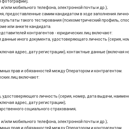
 фотографии);
/или мобильного телефона, электронной почты и др.);
ия, предоставленные самим кандидатом в ходе заполнения личн
езультаты такого тестирования (психометрический профиль, спос
юме или анкете кандидата.
редставителей контрагентов - юридических лиц включают:
 данные иного документа, удостоверяющего личность (серия, ном
ключая адрес, дату регистрации); контактные данные (включая н
мных прав и обязанностей между Оператором и контрагентом.
еских лиц включают:
 удостоверяющего личность (серия, номер, дата выдачи, наименов
ключая адрес, дату регистрации);
арственного социального страхования;
/или мобильного телефона, электронной почты и др.);
мных прав и обязанностей между Оператором и контрагентом.