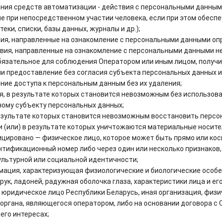
ния средств автоматизации - действия с персональными данными,
 при непосредственном участии человека, если при этом обеспе
еки, списки, базы данных, журналы и др.);
я, направленные на ознакомление с персональными данными опр
ия, направленные на ознакомление с персональными данными не
язательное для соблюдения Оператором или иным лицом, получ
и предоставление без согласия субъекта персональных данных и
ие доступа к персональным данным без их удаления;
я, в результате которых становится невозможным без использо
ому субъекту персональных данных;
результате которых становится невозможным восстановить перс
и (или) в результате которых уничтожаются материальные носит
цировано — физическое лицо, которое может быть прямо или кос
нтификационный номер либо через один или несколько признаков,
ультурной или социальной идентичности;
ция, характеризующая физиологические и биологические особен
к, ладоней, радужная оболочка глаза, характеристики лица и его
юридическое лицо Республики Беларусь, иная организация, физич
органа, являющегося оператором, либо на основании договора 
его интересах;